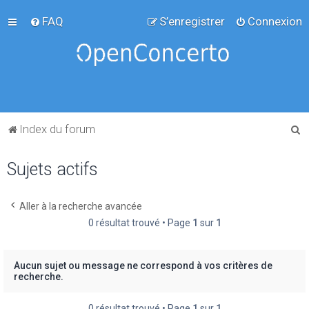
FAQ
S’enregistrer
Connexion
R
Index du forum
e
Sujets actifs
c
h
e
Aller à la recherche avancée
0 résultat trouvé • Page
1
sur
1
r
c
h
Aucun sujet ou message ne correspond à vos critères de
recherche.
e
r
0 résultat trouvé • Page
1
sur
1