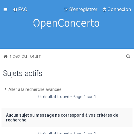
FAQ
S’enregistrer
Connexion
R
Index du forum
e
Sujets actifs
c
h
e
Aller à la recherche avancée
0 résultat trouvé • Page
1
sur
1
r
c
h
Aucun sujet ou message ne correspond à vos critères de
recherche.
e
r
0 résultat trouvé • Page
1
sur
1