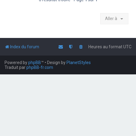
Aller à
Index du forum
Heures au format
UTC
Powered by
phpBB
™
• Design by
PlanetStyles
Traduit par
phpBB-fr.com