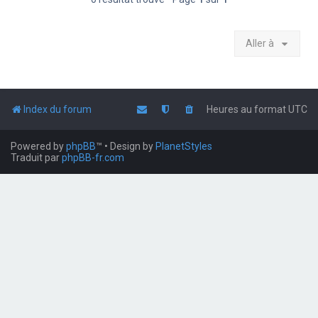
Aller à
Index du forum
Heures au format
UTC
Powered by
phpBB
™
• Design by
PlanetStyles
Traduit par
phpBB-fr.com