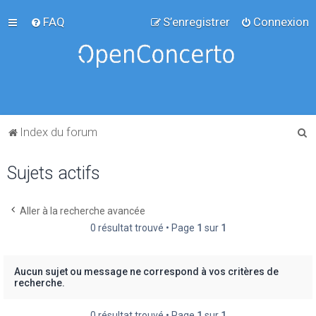
FAQ
S’enregistrer
Connexion
R
Index du forum
e
Sujets actifs
c
h
e
Aller à la recherche avancée
0 résultat trouvé • Page
1
sur
1
r
c
h
Aucun sujet ou message ne correspond à vos critères de
recherche.
e
r
0 résultat trouvé • Page
1
sur
1