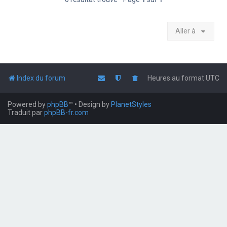
Aller à
Index du forum
Heures au format
UTC
Powered by
phpBB
™
• Design by
PlanetStyles
Traduit par
phpBB-fr.com