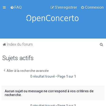
FAQ
S’enregistrer
Connexion
R
Index du forum
e
Sujets actifs
c
h
e
Aller à la recherche avancée
0 résultat trouvé • Page
1
sur
1
r
c
h
Aucun sujet ou message ne correspond à vos critères de
recherche.
e
r
0 résultat trouvé • Page
1
sur
1