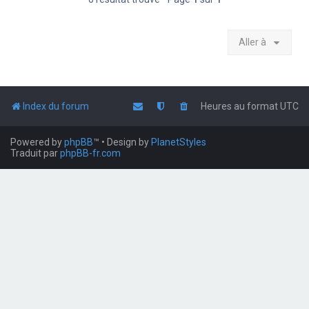
Aller à
Index du forum
Heures au format
UTC
Powered by
phpBB
™
• Design by
PlanetStyles
Traduit par
phpBB-fr.com