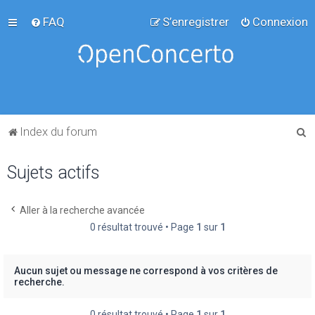
FAQ
S’enregistrer
Connexion
R
Index du forum
e
Sujets actifs
c
h
e
Aller à la recherche avancée
0 résultat trouvé • Page
1
sur
1
r
c
h
Aucun sujet ou message ne correspond à vos critères de
recherche.
e
r
0 résultat trouvé • Page
1
sur
1