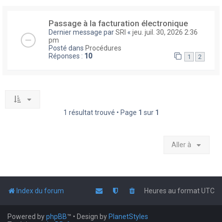
Passage à la facturation électronique
Dernier message par
SRI
«
jeu. juil. 30, 2026 2:36
pm
Posté dans
Procédures
Réponses :
10
1
2
1 résultat trouvé • Page
1
sur
1
Aller à
Index du forum
Heures au format
UTC
Powered by
phpBB
™
• Design by
PlanetStyles