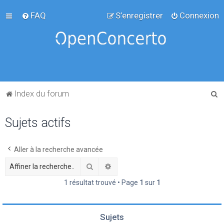
FAQ
S’enregistrer
Connexion
R
Index du forum
e
Sujets actifs
c
h
e
Aller à la recherche avancée
r
Rechercher
Recherche avancée
c
1 résultat trouvé • Page
1
sur
1
h
e
Sujets
r