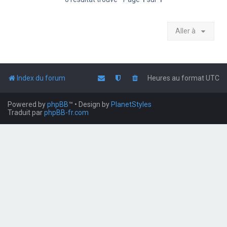
Aller à
Index du forum
Heures au format
UTC
Powered by
phpBB
™
• Design by
PlanetStyles
Traduit par
phpBB-fr.com