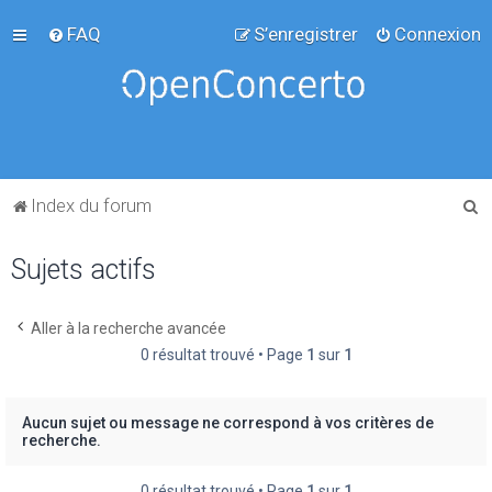
FAQ
S’enregistrer
Connexion
R
Index du forum
e
Sujets actifs
c
h
e
Aller à la recherche avancée
0 résultat trouvé • Page
1
sur
1
r
c
h
Aucun sujet ou message ne correspond à vos critères de
recherche.
e
r
0 résultat trouvé • Page
1
sur
1