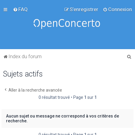
FAQ
S’enregistrer
Connexion
R
Index du forum
e
Sujets actifs
c
h
e
Aller à la recherche avancée
0 résultat trouvé • Page
1
sur
1
r
c
h
Aucun sujet ou message ne correspond à vos critères de
recherche.
e
r
0 résultat trouvé • Page
1
sur
1