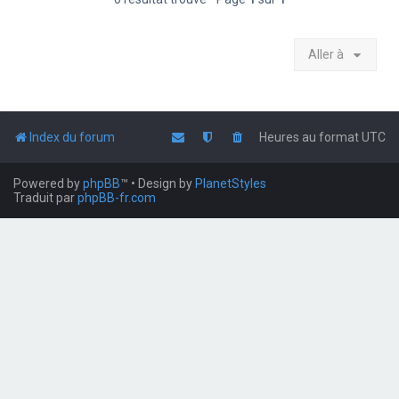
Aller à
Index du forum
Heures au format
UTC
Powered by
phpBB
™
• Design by
PlanetStyles
Traduit par
phpBB-fr.com