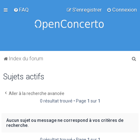
FAQ
S’enregistrer
Connexion
R
Index du forum
e
Sujets actifs
c
h
e
Aller à la recherche avancée
0 résultat trouvé • Page
1
sur
1
r
c
h
Aucun sujet ou message ne correspond à vos critères de
recherche.
e
r
0 résultat trouvé • Page
1
sur
1