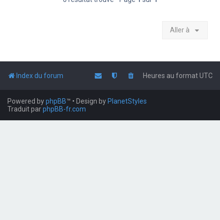
Aller à
Index du forum
Heures au format
UTC
Powered by
phpBB
™
• Design by
PlanetStyles
Traduit par
phpBB-fr.com