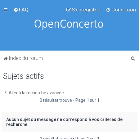
FAQ
S’enregistrer
Connexion
R
Index du forum
e
Sujets actifs
c
h
e
Aller à la recherche avancée
0 résultat trouvé • Page
1
sur
1
r
c
h
Aucun sujet ou message ne correspond à vos critères de
recherche.
e
r
0 résultat trouvé • Page
1
sur
1