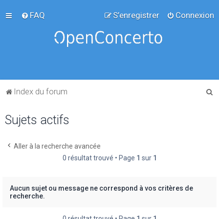
FAQ
S’enregistrer
Connexion
R
Index du forum
e
Sujets actifs
c
h
e
Aller à la recherche avancée
0 résultat trouvé • Page
1
sur
1
r
c
h
Aucun sujet ou message ne correspond à vos critères de
recherche.
e
r
0 résultat trouvé • Page
1
sur
1