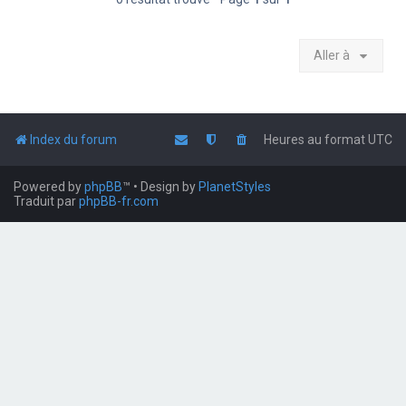
Aller à
Index du forum
Heures au format
UTC
Powered by
phpBB
™
• Design by
PlanetStyles
Traduit par
phpBB-fr.com