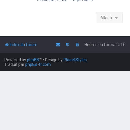
Aller à
Index du forum
Heures au format
UTC
Powered by
phpBB
™
• Design by
PlanetStyles
Traduit par
phpBB-fr.com