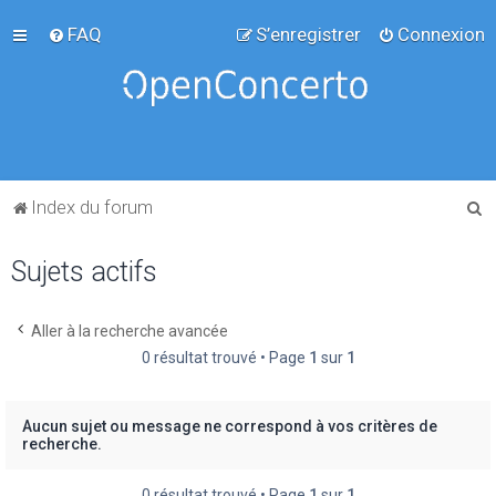
FAQ
S’enregistrer
Connexion
R
Index du forum
e
Sujets actifs
c
h
e
Aller à la recherche avancée
0 résultat trouvé • Page
1
sur
1
r
c
h
Aucun sujet ou message ne correspond à vos critères de
recherche.
e
r
0 résultat trouvé • Page
1
sur
1