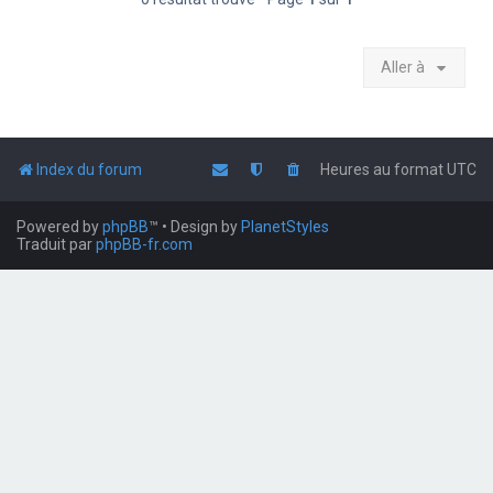
Aller à
Index du forum
Heures au format
UTC
Powered by
phpBB
™
• Design by
PlanetStyles
Traduit par
phpBB-fr.com