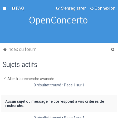
FAQ
S’enregistrer
Connexion
R
Index du forum
e
Sujets actifs
c
h
e
Aller à la recherche avancée
0 résultat trouvé • Page
1
sur
1
r
c
h
Aucun sujet ou message ne correspond à vos critères de
recherche.
e
r
0 résultat trouvé • Page
1
sur
1