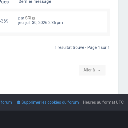
Vues
Dernier message
par
SRI
6369
jeu. juil. 30, 2026 2:36 pm
1 résultat trouvé • Page
1
sur
1
Aller à
u forum
Supprimer les cookies du forum
Heures au format
UTC