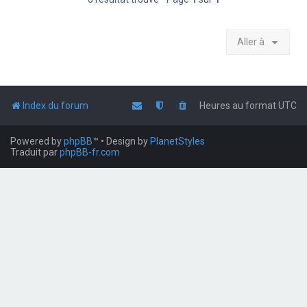
Aller à
Index du forum
Heures au format
UTC
Powered by
phpBB
™
• Design by
PlanetStyles
Traduit par
phpBB-fr.com