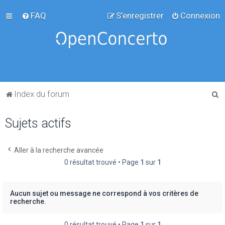
FAQ
S’enregistrer
Connexion
R
Index du forum
e
Sujets actifs
c
h
e
Aller à la recherche avancée
0 résultat trouvé • Page
1
sur
1
r
c
h
Aucun sujet ou message ne correspond à vos critères de
recherche.
e
r
0 résultat trouvé • Page
1
sur
1