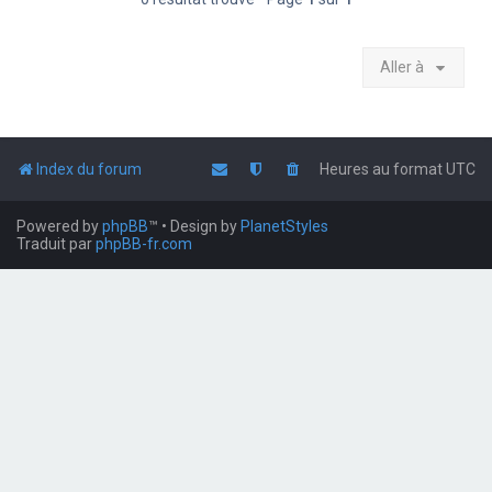
Aller à
Index du forum
Heures au format
UTC
Powered by
phpBB
™
• Design by
PlanetStyles
Traduit par
phpBB-fr.com