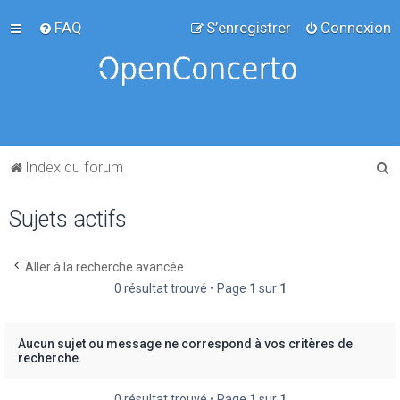
FAQ
S’enregistrer
Connexion
R
Index du forum
e
Sujets actifs
c
h
e
Aller à la recherche avancée
0 résultat trouvé • Page
1
sur
1
r
c
h
Aucun sujet ou message ne correspond à vos critères de
recherche.
e
r
0 résultat trouvé • Page
1
sur
1