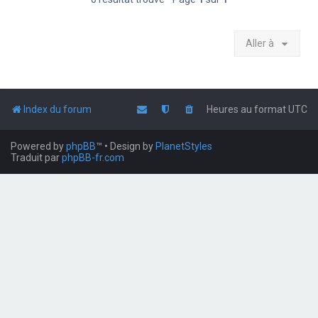
Aller à
Index du forum
Heures au format
UTC
Powered by
phpBB
™
• Design by
PlanetStyles
Traduit par
phpBB-fr.com