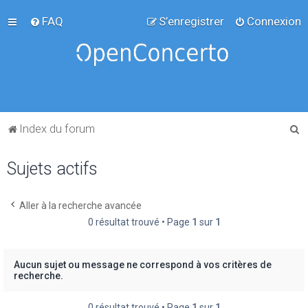
FAQ
S’enregistrer
Connexion
R
Index du forum
e
Sujets actifs
c
h
e
Aller à la recherche avancée
0 résultat trouvé • Page
1
sur
1
r
c
h
Aucun sujet ou message ne correspond à vos critères de
recherche.
e
r
0 résultat trouvé • Page
1
sur
1