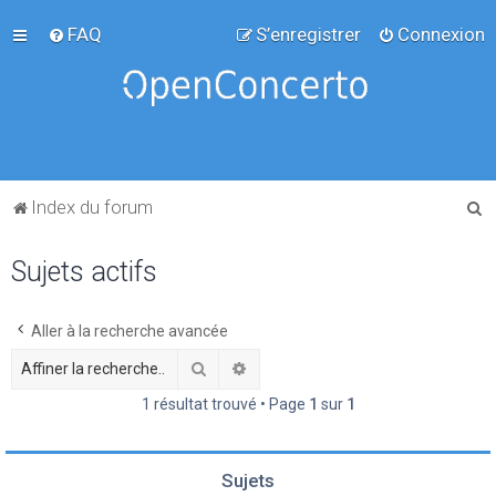
FAQ
S’enregistrer
Connexion
R
Index du forum
e
Sujets actifs
c
h
e
Aller à la recherche avancée
r
Rechercher
Recherche avancée
c
1 résultat trouvé • Page
1
sur
1
h
e
Sujets
r