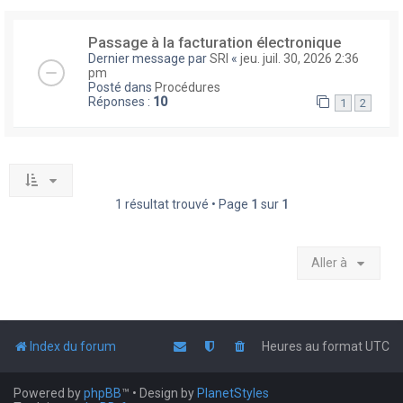
Passage à la facturation électronique
Dernier message par
SRI
«
jeu. juil. 30, 2026 2:36
pm
Posté dans
Procédures
Réponses :
10
1
2
1 résultat trouvé • Page
1
sur
1
Aller à
Index du forum
Heures au format
UTC
Powered by
phpBB
™
• Design by
PlanetStyles