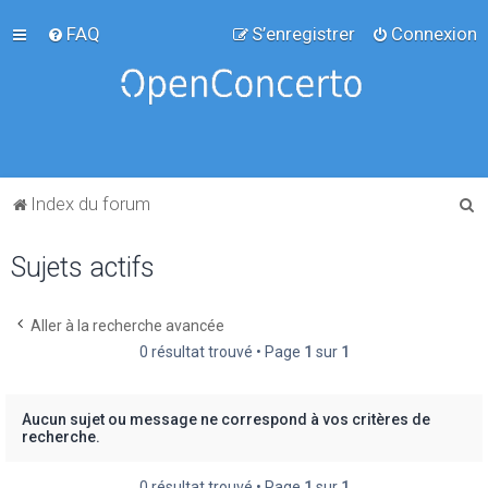
FAQ
S’enregistrer
Connexion
R
Index du forum
e
Sujets actifs
c
h
e
Aller à la recherche avancée
0 résultat trouvé • Page
1
sur
1
r
c
h
Aucun sujet ou message ne correspond à vos critères de
recherche.
e
r
0 résultat trouvé • Page
1
sur
1