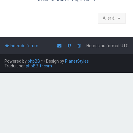
Aller à
Index du forum
Heures au format
UTC
Powered by
phpBB
™
• Design by
PlanetStyles
Traduit par
phpBB-fr.com