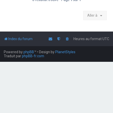
Aller à
Index du forum
Heures au format
UTC
Powered by
phpBB
™
• Design by
PlanetStyles
Traduit par
phpBB-fr.com