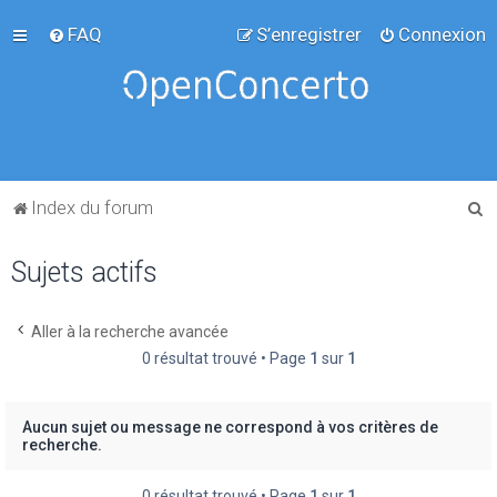
FAQ
S’enregistrer
Connexion
R
Index du forum
e
Sujets actifs
c
h
e
Aller à la recherche avancée
0 résultat trouvé • Page
1
sur
1
r
c
h
Aucun sujet ou message ne correspond à vos critères de
recherche.
e
r
0 résultat trouvé • Page
1
sur
1