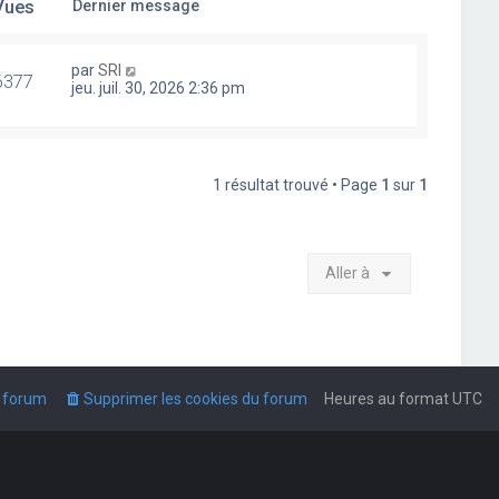
Vues
Dernier message
par
SRI
6377
jeu. juil. 30, 2026 2:36 pm
1 résultat trouvé • Page
1
sur
1
Aller à
u forum
Supprimer les cookies du forum
Heures au format
UTC