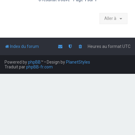
Aller à
Index du forum
Heures au format
UTC
Powered by
phpBB
™
• Design by
PlanetStyles
Traduit par
phpBB-fr.com