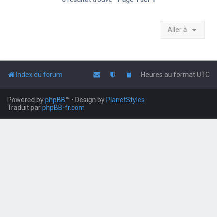
Aller à
Index du forum
Heures au format
UTC
Powered by
phpBB
™
• Design by
PlanetStyles
Traduit par
phpBB-fr.com