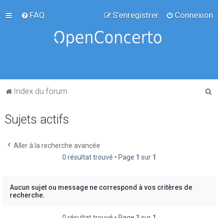
FAQ
S’enregistrer
Connexion
R
Index du forum
e
Sujets actifs
c
h
e
Aller à la recherche avancée
0 résultat trouvé • Page
1
sur
1
r
c
h
Aucun sujet ou message ne correspond à vos critères de
recherche.
e
r
0 résultat trouvé • Page
1
sur
1