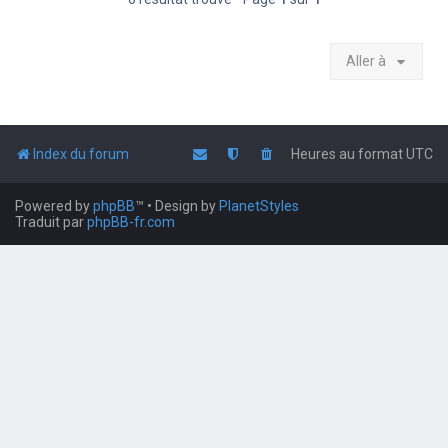
Aller à
Index du forum
Heures au format
UTC
Powered by
phpBB
™
• Design by
PlanetStyles
Traduit par
phpBB-fr.com