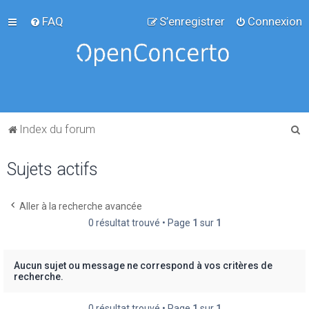
FAQ
S’enregistrer
Connexion
R
Index du forum
e
Sujets actifs
c
h
e
Aller à la recherche avancée
0 résultat trouvé • Page
1
sur
1
r
c
h
Aucun sujet ou message ne correspond à vos critères de
recherche.
e
r
0 résultat trouvé • Page
1
sur
1