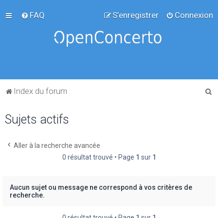
FAQ
S’enregistrer
Connexion
R
Index du forum
e
Sujets actifs
c
h
e
Aller à la recherche avancée
0 résultat trouvé • Page
1
sur
1
r
c
h
Aucun sujet ou message ne correspond à vos critères de
recherche.
e
r
0 résultat trouvé • Page
1
sur
1