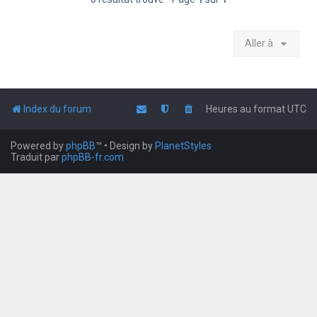
Aller à
Index du forum
Heures au format
UTC
Powered by
phpBB
™
• Design by
PlanetStyles
Traduit par
phpBB-fr.com