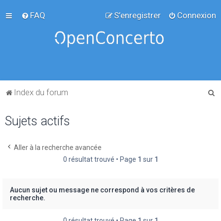
FAQ
S’enregistrer
Connexion
R
Index du forum
e
Sujets actifs
c
h
e
Aller à la recherche avancée
0 résultat trouvé • Page
1
sur
1
r
c
h
Aucun sujet ou message ne correspond à vos critères de
recherche.
e
r
0 résultat trouvé • Page
1
sur
1