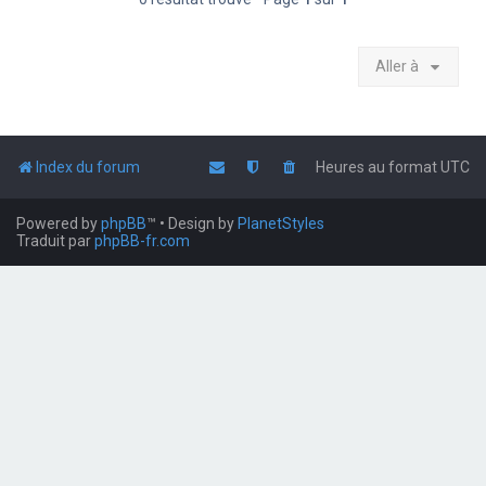
Aller à
Index du forum
Heures au format
UTC
Powered by
phpBB
™
• Design by
PlanetStyles
Traduit par
phpBB-fr.com