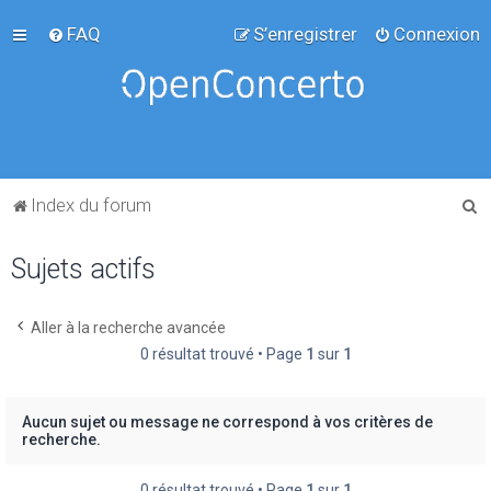
FAQ
S’enregistrer
Connexion
R
Index du forum
e
Sujets actifs
c
h
e
Aller à la recherche avancée
0 résultat trouvé • Page
1
sur
1
r
c
h
Aucun sujet ou message ne correspond à vos critères de
recherche.
e
r
0 résultat trouvé • Page
1
sur
1