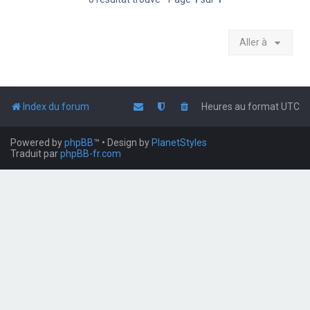
Aller à
Index du forum
Heures au format
UTC
Powered by
phpBB
™
• Design by
PlanetStyles
Traduit par
phpBB-fr.com