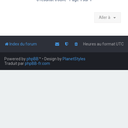
Aller à
Index du forum
Heures au format
UTC
Powered by
phpBB
™
• Design by
PlanetStyles
Traduit par
phpBB-fr.com