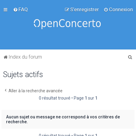
FAQ
S’enregistrer
Connexion
R
Index du forum
e
Sujets actifs
c
h
e
Aller à la recherche avancée
0 résultat trouvé • Page
1
sur
1
r
c
h
Aucun sujet ou message ne correspond à vos critères de
recherche.
e
r
0 résultat trouvé • Page
1
sur
1