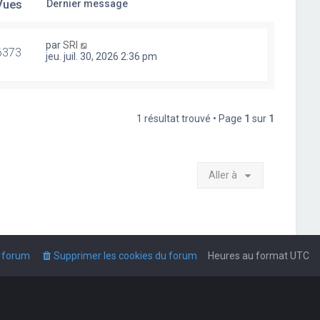
Vues
Dernier message
par
SRI
6373
jeu. juil. 30, 2026 2:36 pm
1 résultat trouvé • Page
1
sur
1
Aller à
u forum
Supprimer les cookies du forum
Heures au format
UTC