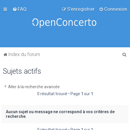
FAQ
S’enregistrer
Connexion
R
Index du forum
e
Sujets actifs
c
h
e
Aller à la recherche avancée
0 résultat trouvé • Page
1
sur
1
r
c
h
Aucun sujet ou message ne correspond à vos critères de
recherche.
e
r
0 résultat trouvé • Page
1
sur
1