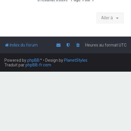
Aller à
Index du forum
Heures au format
UTC
Powered by
phpBB
™
• Design by
PlanetStyles
Traduit par
phpBB-fr.com