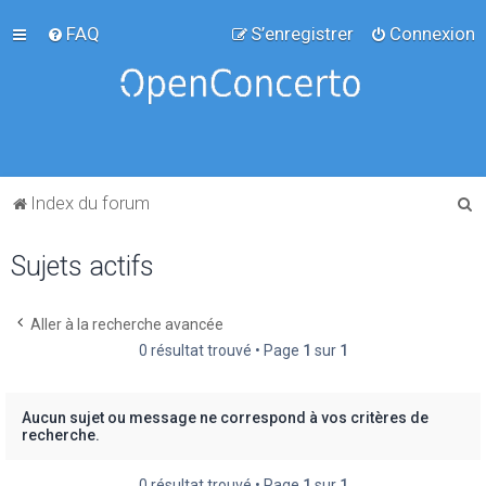
FAQ
S’enregistrer
Connexion
R
Index du forum
e
Sujets actifs
c
h
e
Aller à la recherche avancée
0 résultat trouvé • Page
1
sur
1
r
c
h
Aucun sujet ou message ne correspond à vos critères de
recherche.
e
r
0 résultat trouvé • Page
1
sur
1