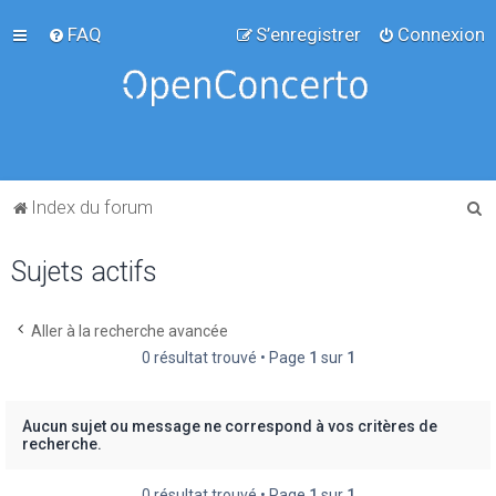
FAQ
S’enregistrer
Connexion
R
Index du forum
e
Sujets actifs
c
h
e
Aller à la recherche avancée
0 résultat trouvé • Page
1
sur
1
r
c
h
Aucun sujet ou message ne correspond à vos critères de
recherche.
e
r
0 résultat trouvé • Page
1
sur
1