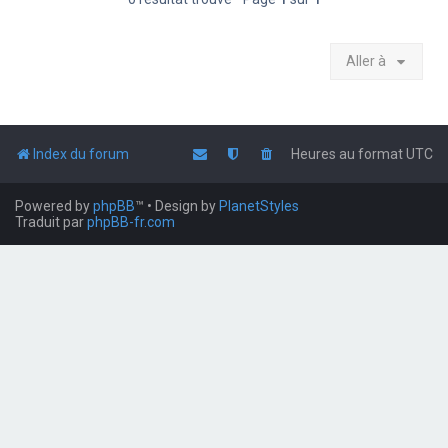
Aller à
Index du forum
Heures au format
UTC
Powered by
phpBB
™
• Design by
PlanetStyles
Traduit par
phpBB-fr.com