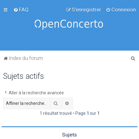
FAQ
S’enregistrer
Connexion
R
Index du forum
e
Sujets actifs
c
h
e
Aller à la recherche avancée
r
Rechercher
Recherche avancée
c
1 résultat trouvé • Page
1
sur
1
h
e
Sujets
r