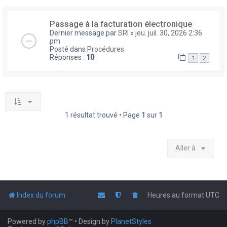
Passage à la facturation électronique
Dernier message par
SRI
«
jeu. juil. 30, 2026 2:36
pm
Posté dans
Procédures
Réponses :
10
1
2
1 résultat trouvé • Page
1
sur
1
Aller à
Index du forum
Heures au format
UTC
Powered by
phpBB
™
• Design by
PlanetStyles