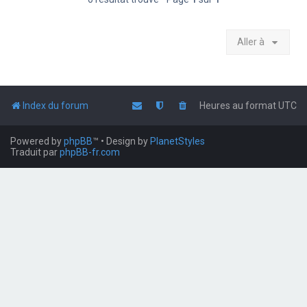
Aller à
Index du forum
Heures au format
UTC
Powered by
phpBB
™
• Design by
PlanetStyles
Traduit par
phpBB-fr.com