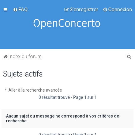
FAQ
S’enregistrer
Connexion
R
Index du forum
e
Sujets actifs
c
h
e
Aller à la recherche avancée
0 résultat trouvé • Page
1
sur
1
r
c
h
Aucun sujet ou message ne correspond à vos critères de
recherche.
e
r
0 résultat trouvé • Page
1
sur
1