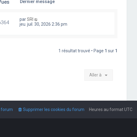
Vues
Dernier message
par
SRI
6364
jeu. juil. 30, 2026 2:36 pm
1 résultat trouvé • Page
1
sur
1
Aller à
u forum
Supprimer les cookies du forum
Heures au format
UTC