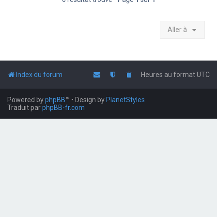
Aller à
Index du forum
Heures au format
UTC
Powered by
phpBB
™
• Design by
PlanetStyles
Traduit par
phpBB-fr.com