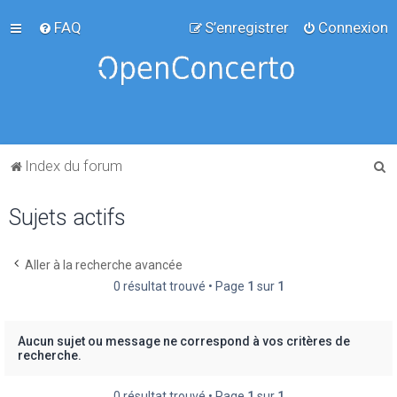
FAQ
S’enregistrer
Connexion
R
Index du forum
e
Sujets actifs
c
h
e
Aller à la recherche avancée
0 résultat trouvé • Page
1
sur
1
r
c
h
Aucun sujet ou message ne correspond à vos critères de
recherche.
e
r
0 résultat trouvé • Page
1
sur
1