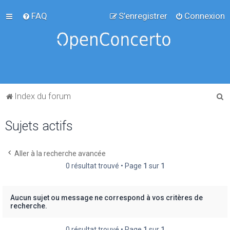
FAQ
S’enregistrer
Connexion
R
Index du forum
e
Sujets actifs
c
h
e
Aller à la recherche avancée
0 résultat trouvé • Page
1
sur
1
r
c
h
Aucun sujet ou message ne correspond à vos critères de
recherche.
e
r
0 résultat trouvé • Page
1
sur
1