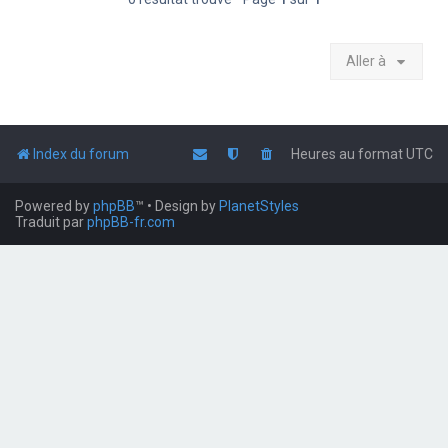
Aller à
Index du forum
Heures au format
UTC
Powered by
phpBB
™
• Design by
PlanetStyles
Traduit par
phpBB-fr.com