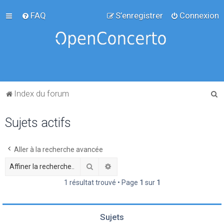
FAQ
S’enregistrer
Connexion
R
Index du forum
e
Sujets actifs
c
h
e
Aller à la recherche avancée
r
Rechercher
Recherche avancée
c
1 résultat trouvé • Page
1
sur
1
h
e
Sujets
r