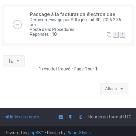
Passage à la facturation électronique
Dernier message par
SRI
«
jeu. juil. 30, 2026 2:36
pm
Posté dans
Procédures
Réponses :
10
1
2
1 résultat trouvé • Page
1
sur
1
Aller à
Index du forum
Heures au format
UTC
Powered by
phpBB
™
• Design by
PlanetStyles