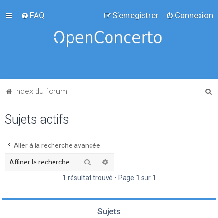
FAQ
S’enregistrer
Connexion
R
Index du forum
e
Sujets actifs
c
h
e
Aller à la recherche avancée
r
Rechercher
Recherche avancée
c
1 résultat trouvé • Page
1
sur
1
h
e
Sujets
r