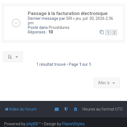
Passage à la facturation électronique
Dernier message par
SRI
«
jeu. juil. 30, 2026 2:36
pm
Posté dans
Procédures
Réponses :
10
1
2
1 résultat trouvé • Page
1
sur
1
Aller à
Index du forum
Heures au format
UTC
Powered by
phpBB
™
• Design by
PlanetStyles