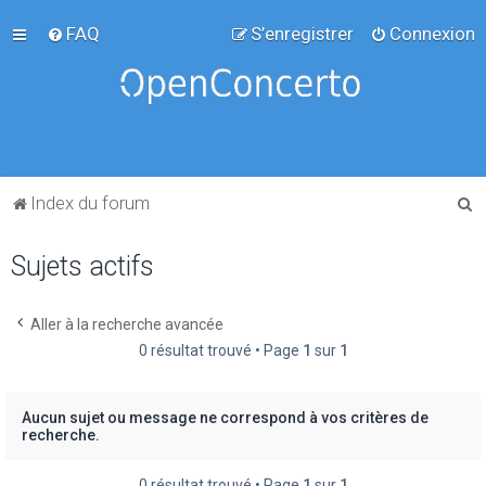
FAQ
S’enregistrer
Connexion
R
Index du forum
e
Sujets actifs
c
h
e
Aller à la recherche avancée
0 résultat trouvé • Page
1
sur
1
r
c
h
Aucun sujet ou message ne correspond à vos critères de
recherche.
e
r
0 résultat trouvé • Page
1
sur
1