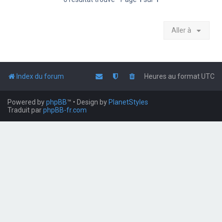
Aller à
Index du forum
Heures au format
UTC
Powered by
phpBB
™
• Design by
PlanetStyles
Traduit par
phpBB-fr.com