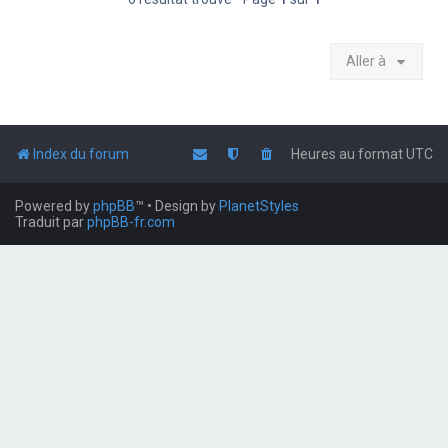
Aller à
Index du forum
Heures au format
UTC
Powered by
phpBB
™
• Design by
PlanetStyles
Traduit par
phpBB-fr.com