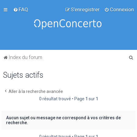
FAQ
S’enregistrer
Connexion
R
Index du forum
e
Sujets actifs
c
h
e
Aller à la recherche avancée
0 résultat trouvé • Page
1
sur
1
r
c
h
Aucun sujet ou message ne correspond à vos critères de
recherche.
e
r
0 résultat trouvé • Page
1
sur
1