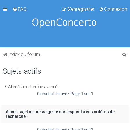
FAQ
S’enregistrer
Connexion
R
Index du forum
e
Sujets actifs
c
h
e
Aller à la recherche avancée
0 résultat trouvé • Page
1
sur
1
r
c
h
Aucun sujet ou message ne correspond à vos critères de
recherche.
e
r
0 résultat trouvé • Page
1
sur
1