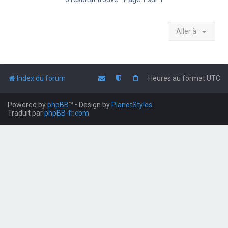
Aller à
Index du forum
Heures au format
UTC
Powered by
phpBB
™
• Design by
PlanetStyles
Traduit par
phpBB-fr.com