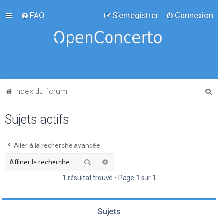
FAQ
S’enregistrer
Connexion
R
Index du forum
e
Sujets actifs
c
h
e
Aller à la recherche avancée
r
Rechercher
Recherche avancée
c
1 résultat trouvé • Page
1
sur
1
h
e
Sujets
r