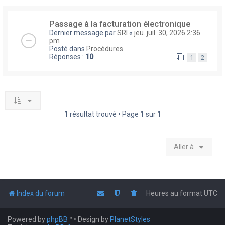
Passage à la facturation électronique
Dernier message par
SRI
«
jeu. juil. 30, 2026 2:36
pm
Posté dans
Procédures
Réponses :
10
1
2
1 résultat trouvé • Page
1
sur
1
Aller à
Index du forum
Heures au format
UTC
Powered by
phpBB
™
• Design by
PlanetStyles