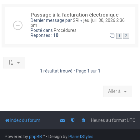
Passage à la facturation électronique
Dernier message par
SRI
«
jeu. juil. 30, 2026 2:36
pm
Posté dans
Procédures
Réponses :
10
1
2
1 résultat trouvé • Page
1
sur
1
Aller à
Index du forum
Heures au format
UTC
Powered by
phpBB
™
• Design by
PlanetStyles