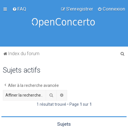
FAQ
S’enregistrer
Connexion
R
Index du forum
e
Sujets actifs
c
h
e
Aller à la recherche avancée
r
Rechercher
Recherche avancée
c
1 résultat trouvé • Page
1
sur
1
h
e
Sujets
r