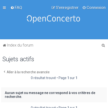
FAQ
S’enregistrer
Connexion
R
Index du forum
e
Sujets actifs
c
h
e
Aller à la recherche avancée
0 résultat trouvé • Page
1
sur
1
r
c
h
Aucun sujet ou message ne correspond à vos critères de
recherche.
e
r
0 résultat trouvé • Page
1
sur
1