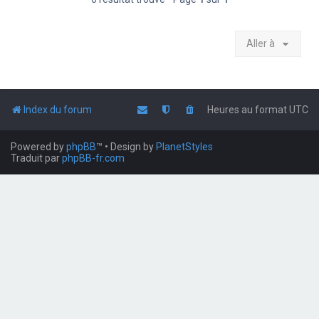
Aller à
Index du forum
Heures au format
UTC
Powered by
phpBB
™
• Design by
PlanetStyles
Traduit par
phpBB-fr.com