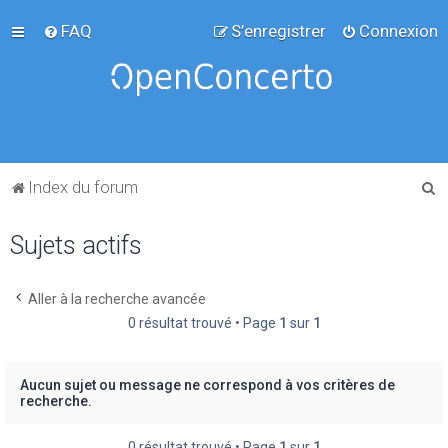
FAQ
S’enregistrer
Connexion
R
Index du forum
e
Sujets actifs
c
h
e
Aller à la recherche avancée
0 résultat trouvé • Page
1
sur
1
r
c
h
Aucun sujet ou message ne correspond à vos critères de
recherche.
e
r
0 résultat trouvé • Page
1
sur
1