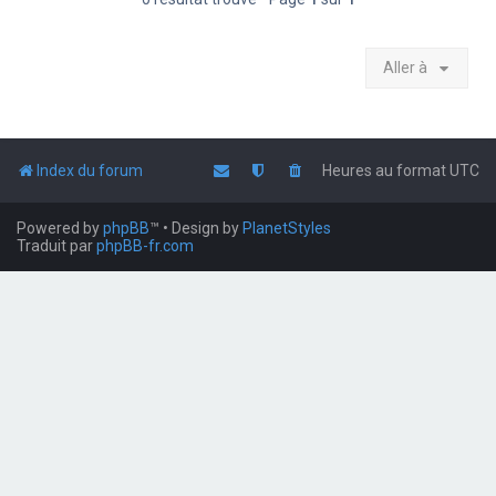
Aller à
Index du forum
Heures au format
UTC
Powered by
phpBB
™
• Design by
PlanetStyles
Traduit par
phpBB-fr.com