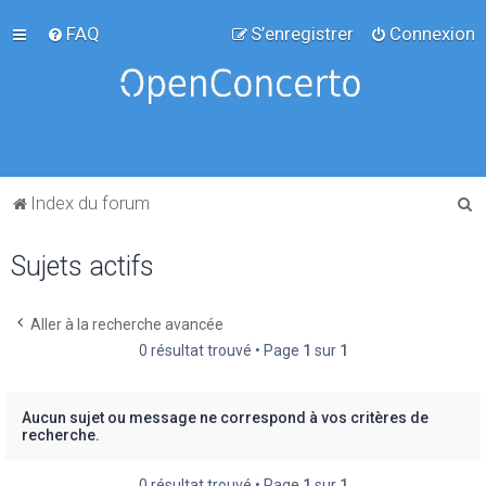
FAQ
S’enregistrer
Connexion
R
Index du forum
e
Sujets actifs
c
h
e
Aller à la recherche avancée
0 résultat trouvé • Page
1
sur
1
r
c
h
Aucun sujet ou message ne correspond à vos critères de
recherche.
e
r
0 résultat trouvé • Page
1
sur
1