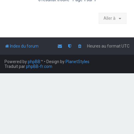
Aller à
Index du forum
Heures au format
UTC
Powered by
phpBB
™
• Design by
PlanetStyles
Traduit par
phpBB-fr.com