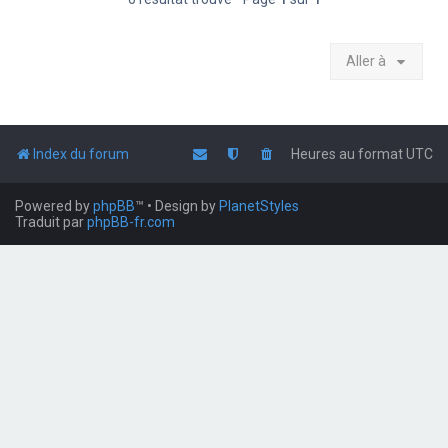
Aller à
Index du forum
Heures au format
UTC
Powered by
phpBB
™
• Design by
PlanetStyles
Traduit par
phpBB-fr.com