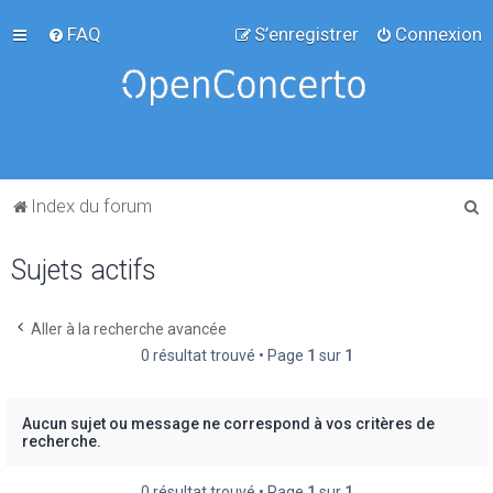
FAQ
S’enregistrer
Connexion
R
Index du forum
e
Sujets actifs
c
h
e
Aller à la recherche avancée
0 résultat trouvé • Page
1
sur
1
r
c
h
Aucun sujet ou message ne correspond à vos critères de
recherche.
e
r
0 résultat trouvé • Page
1
sur
1