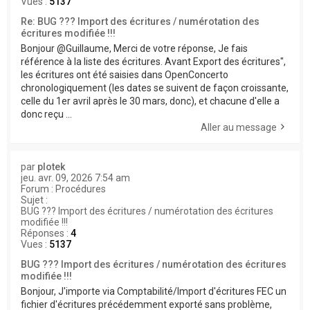
Vues :
5137
Re: BUG ??? Import des écritures / numérotation des
écritures modifiée !!!
Bonjour @Guillaume, Merci de votre réponse, Je fais
référence à la liste des écritures. Avant Export des écritures",
les écritures ont été saisies dans OpenConcerto
chronologiquement (les dates se suivent de façon croissante,
celle du 1er avril après le 30 mars, donc), et chacune d'elle a
donc reçu ...
Aller au message
par
plotek
jeu. avr. 09, 2026 7:54 am
Forum :
Procédures
Sujet :
BUG ??? Import des écritures / numérotation des écritures
modifiée !!!
Réponses :
4
Vues :
5137
BUG ??? Import des écritures / numérotation des écritures
modifiée !!!
Bonjour, J'importe via Comptabilité/Import d'écritures FEC un
fichier d'écritures précédemment exporté sans problème,