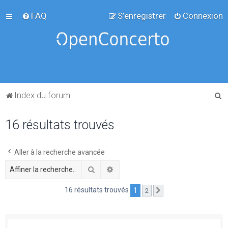
FAQ
S’enregistrer
Connexion
R
Index du forum
e
16 résultats trouvés
c
h
e
Aller à la recherche avancée
r
Rechercher
Recherche avancée
c
16 résultats trouvés
1
2
Suivante
h
e
r