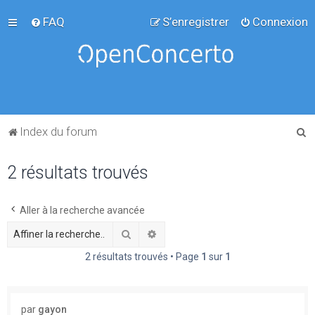
FAQ
S’enregistrer
Connexion
R
Index du forum
e
2 résultats trouvés
c
h
e
Aller à la recherche avancée
r
Rechercher
Recherche avancée
c
2 résultats trouvés • Page
1
sur
1
h
e
r
par
gayon